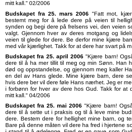
mitt kall." 02/2006
Budskapet fra 25. mars 2006
"Fatt mot, kjær
bestemt meg for å lede dere på veien til hellig
synden og begi dere på frelsens vei, den veien 
valgt. Gjennom hver av deres motgang og lidels
veien til glede for dere. Be derfor mine kjære bar
med vår kjærlighet. Takk for at dere har svart på mi
Budskapet fra 25. april 2006
"Kjære barn! Også 
dere til å ha mer tillit til meg og min Sønn. Han 
død og oppstandelse, og gjennom meg kaller Han
en del av Hans glede. Mine kjære barn, dere s
hvis dere ber vil dere føle Hans nærhet. Jeg er me
i forbønn for hver av dere hos Gud. Takk for at 
mitt kall." 04/2006
Budskapet fra 25. mai 2006
"Kjære barn! Også 
dere til å sette ut i praksis og til å leve mine b
dere. Bestem dere for hellighet mine barn, og t
Bare på denne måten vil dere ha fred i hjertene s
i stand til å ødelegge. Fred er en gave som Gud