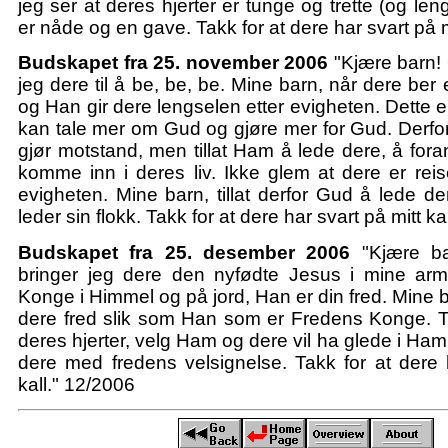
jeg ser at deres hjerter er tunge og trette (og leng
er nåde og en gave. Takk for at dere har svart på m
Budskapet fra 25. november 2006
"Kjære barn! 
jeg dere til å be, be, be. Mine barn, når dere ber
og Han gir dere lengselen etter evigheten. Dette e
kan tale mer om Gud og gjøre mer for Gud. Derfor
gjør motstand, men tillat Ham å lede dere, å foran
komme inn i deres liv. Ikke glem at dere er rei
evigheten. Mine barn, tillat derfor Gud å lede d
leder sin flokk. Takk for at dere har svart på mitt ka
Budskapet fra 25. desember 2006
"Kjære ba
bringer jeg dere den nyfødte Jesus i mine ar
Konge i Himmel og på jord, Han er din fred. Mine b
dere fred slik som Han som er Fredens Konge. Ti
deres hjerter, velg Ham og dere vil ha glede i Ham
dere med fredens velsignelse. Takk for at dere 
kall." 12/2006