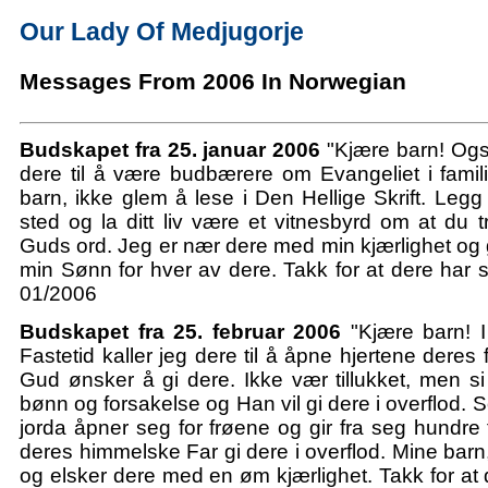
Our Lady Of Medjugorje
Messages From 2006 In Norwegian
Budskapet fra 25. januar 2006
"Kjære barn! Også
dere til å være budbærere om Evangeliet i famil
barn, ikke glem å lese i Den Hellige Skrift. Legg
sted og la ditt liv være et vitnesbyrd om at du tr
Guds ord. Jeg er nær dere med min kjærlighet og 
min Sønn for hver av dere. Takk for at dere har sv
01/2006
Budskapet fra 25. februar 2006
"Kjære barn! 
Fastetid kaller jeg dere til å åpne hjertene deres
Gud ønsker å gi dere. Ikke vær tillukket, men si
bønn og forsakelse og Han vil gi dere i overflod.
jorda åpner seg for frøene og gir fra seg hundre f
deres himmelske Far gi dere i overflod. Mine barn
og elsker dere med en øm kjærlighet. Takk for at 