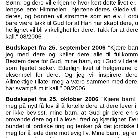
Sønn, og dere vil erkjenne hvor kort dette livet er. 
lengsel etter Himmelen i hjertene deres. Glede vil
deres, og bønnen vil strømme som en elv. I orde
bare være takk til Gud for at Han har skapt dere, 
hellighet vil bli virkelighet for dere. Takk for at der
kall." 08/2006
Budskapet fra 25. september 2006
"Kjære bar
jeg med dere og kaller dere alle til fullkom
Bestem dere for Gud, mine barn, og i Gud vil dere
som hjertet søker. Etterlign livet til helgenene
eksempel for dere. Og jeg vil inspirere de
Allmektige tillater meg å være sammen med dere.
har svart på mitt kall." 09/2006
Budskapet fra 25. oktober 2006
"Kjære barn! 
meg på nytt få lov til å fortelle dere at dere lever 
er ikke bevisst, mine barn, at Gud gir dere en st
omvende dere og til å leve i fred og kjærlighet. De
bundet til jordiske ting og tenker på det jordiske
meg for å lede dere mot evig liv. Mine barn, jeg er 