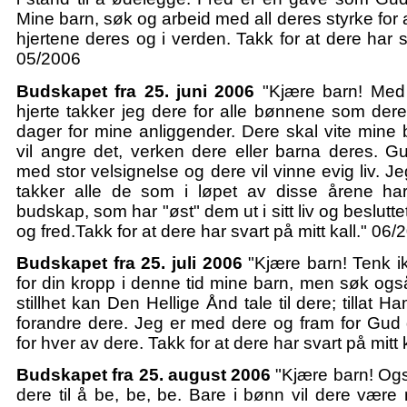
Mine barn, søk og arbeid med all deres styrke for at
hjertene deres og i verden. Takk for at dere har sv
05/2006
Budskapet fra 25. juni 2006
"Kjære barn! Med s
hjerte takker jeg dere for alle bønnene som dere
dager for mine anliggender. Dere skal vite mine 
vil angre det, verken dere eller barna deres. G
med stor velsignelse og dere vil vinne evig liv. J
takker alle de som i løpet av disse årene ha
budskap, som har "øst" dem ut i sitt liv og besluttet
og fred.Takk for at dere har svart på mitt kall." 06/
Budskapet fra 25. juli 2006
"Kjære barn! Tenk ik
for din kropp i denne tid mine barn, men søk også t
stillhet kan Den Hellige Ånd tale til dere; tillat
forandre dere. Jeg er med dere og fram for Gud 
for hver av dere. Takk for at dere har svart på mitt 
Budskapet fra 25. august 2006
"Kjære barn! Også
dere til å be, be, be. Bare i bønn vil dere vær