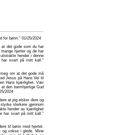
d for bønn." 01/25/2024
ik at det gode som du har
 mange hjerter og de har
 utstrakte hender i denne
har svart på mitt kall."
d meg om at det gode må
ed Jesus på Hans Vei til
ten Hans kjærlighet. Vær
k at den barmhjertige Gud
/25/2024
dere at jeg elsker dere og
 styrke sterkere gjennom
kte hender av kjærlighet
 har svart på mitt kall."
ere til bønn med hjertet.
dt og vokse i glede. Mine