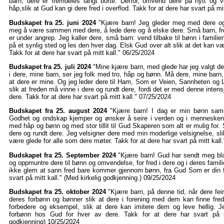
barn, dere er fremdeles langt borte. Derfor, omvend dere på nytt og vel
håp,slik at Gud kan gi dere fred i overflod. Takk for at dere har svart på mi
Budskapet fra 25. juni 2024
"Kjære barn! Jeg gleder meg med dere og 
meg å være sammen med dere, å lede dere og å elske dere. Små barn, fred
er under angrep. Jeg kaller dere, små barn: vend tilbake til bønn i familie
på et synlig sted og les den hver dag. Elsk Gud over alt slik at det kan væ
Takk for at dere har svart på mitt kall." 06/25/2024
Budskapet fra 25. juli 2024
"Mine kjære barn, med glede har jeg valgt der
i dere, mine barn, ser jeg folk med tro, håp og bønn. Må dere, mine barn, 
at dere er mine. Og jeg leder dere til Ham, Som er Veien, Sannheten og 
slik at freden må vinne i dere og rundt dere, fordi det er med denne inten
dere. Takk for at dere har svart på mitt kall." 07/25/2024
Budskapet fra 25. august 2024
"Kjære barn! I dag er min bønn sa
Godhet og ondskap kjemper og ønsker å seire i verden og i menneskene
med håp og bønn og med stor tillit til Gud Skaperen som alt er mulig for. 
dere og rundt dere. Jeg velsigner dere med min moderlige velsignelse, sli
være glede for alle som dere møter. Takk for at dere har svart på mitt kall
Budskapet fra 25. September 2024
"Kjære barn! Gud har sendt meg blan
og oppmuntre dere til bønn og omvendelse, for fred i dere og i deres famil
ikke glem at sann fred bare kommer gjennom bønn, fra Gud Som er din fr
svart på mitt kall." (Med kirkelig godkjenning.) 09/25/2024
Budskapet fra 25. oktober 2024
"Kjære barn, på denne tid, når dere fei
deres forbønn og bønner slik at dere i forening med dem kan finne fred
forbedere og eksempel, slik at dere kan imitere dem og leve hellig. 
forbønn hos Gud for hver av dere. Takk for at dere har svart på mi
godkjenning) 10/25/2024