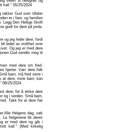
g veien til hellighet og
tt kall." 05/25/2024
takker Gud som tillater
en er i fare, og familien
n. Legg Den Hellige Skrift
re godt for dere på jorda.
e og jeg leder dere, fordi
bli ledet av stolthet over
Livet. Og jeg er med dere
sjonen Gud sendte meg til
mmen med dere om fred.
s hjerter. Vær dere folk
Små barn, må fred seire i
k at dere, mine barn, kan
." 08/25/2024
t dere, for å elske dere
ier og i verden. Små barn,
ed. Takk for at dere har
rer Alle Helgens dag, søk
. La helgenene bli deres
Jeg er med dere og går i
tt kall." (Med kirkelig