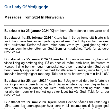
Our Lady Of Medjugorje
Messages From 2024 In Norwegian
Budskapet fra 25. januar 2024
"Kjære barn! Måtte denne tiden være en ti
Budskapet fra 25. februar 2024
"Kjære barn! Be og forny ditt hjerte sl
sådd kan bære frukten av glede og enhet med Gud. Ugress har beseiret
blitt ufruktbare. Derfor må dere, mine barn, være lys, kjærlighet og mine
verden som lengter etter en Gud Som er kjærlighet. Takk for at dere 
02/25/2024
Budskapet fra 25. mars 2024
"Kjære barn! I denne nådens tid, be me
vinne i deg og omkring deg. På en spesiell måte, små barn, be forenet m
Korset. I dine bønner, legg menneskeheten, som vandrer uten Gud og u
bønn, vær lys og vær et vitnesbyrd for alle som du møter, mine barn, sli
kan vise barmhjertighet mot deg. Takk for at du har svart på mitt kall." 03
Budskapet fra 25. april 2024
"Kjære barn! Jeg er med dere for å fortelle 
for å oppmuntre dere til bønn; fordi Satan er sterk og hver dag er hans
dem som har valgt død og hat. Dere, små barn, vær bønn og mine utstra
for alle dem som er i mørket og søker lyset fra vår Gud. Takk for at dere
04/25/2024
Budskapet fra 25. mai 2024
"Kjære barn! I denne nådens tid kaller jeg d
Mine barn, lag bønnegrupper hvor dere vil bli oppmuntret til å gjøre go