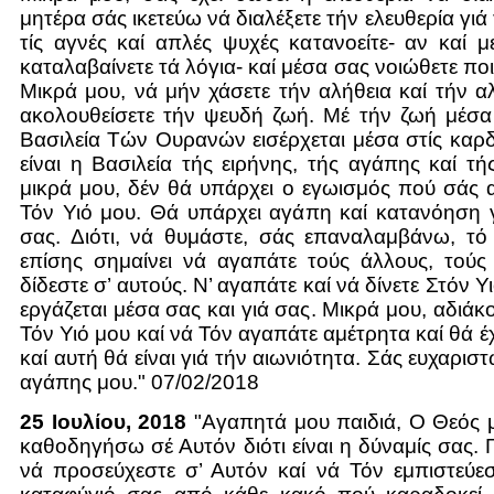
μητέρα σάς ικετεύω νά διαλέξετε τήν ελευθερία γιά 
τίς αγνές καί απλές ψυχές κατανοείτε- αν καί μ
καταλαβαίνετε τά λόγια- καί μέσα σας νοιώθετε ποιά
Μικρά μου, νά μήν χάσετε τήν αλήθεια καί τήν αλ
ακολουθείσετε τήν ψευδή ζωή. Μέ τήν ζωή μέσα
Βασιλεία Τών Ουρανών εισέρχεται μέσα στίς καρδι
είναι η Βασιλεία τής ειρήνης, τής αγάπης καί τή
μικρά μου, δέν θά υπάρχει ο εγωισμός πού σάς
Τόν Υιό μου. Θά υπάρχει αγάπη καί κατανόηση 
σας. Διότι, νά θυμάστε, σάς επαναλαμβάνω, τό
επίσης σημαίνει νά αγαπάτε τούς άλλους, τούς
δίδεστε σ’ αυτούς. Ν’ αγαπάτε καί νά δίνετε Στόν Υ
εργάζεται μέσα σας και γιά σας. Μικρά μου, αδιά
Τόν Υιό μου καί νά Τόν αγαπάτε αμέτρητα καί θά έ
καί αυτή θά είναι γιά τήν αιωνιότητα. Σάς ευχαρισ
αγάπης μου." 07/02/2018
25 Ιουλίου, 2018
"Αγαπητά μου παιδιά, Ο Θεός 
καθοδηγήσω σέ Αυτόν διότι είναι η δύναμίς σας. 
νά προσεύχεστε σ’ Αυτόν καί νά Τόν εμπιστεύεστε