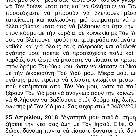
νά Τόν δούνε μέσα σας καί νά θελήσουν νά Τό
προσεύχεστε νά μπορούν νά βλέπουνε μέσ
ταπείνωση καί καλωσύνη, μιά ετοιμότητα νά υ
άλλους¨ώστε μέσα σας νά βλέπουν ότι ζήτε τήν
στόν κόσμο μέ τήν καρδιά, σέ κοινωνία μέ Τόν Υ
σας νά βλέπουνε πραότητα, τρυφεράδα καί αγάπη
καθώς καί γιά όλους τούς αδερφούς και αδελφέ
αγάπης μου, πρέπει νά προσεύχεστε πολύ καί ν
καρδιές σας ώστε νά μπορείτε νά είσαστε οι πρώτ
στόν δρόμο Τού Υιού μου, ώστε νά είσαστε οι δίκ
μέ τήν δικαιοσύνη Τού Υιού μου. Μικρά μου, ω
αγάπης μου, πρέπει νά είσαστε ενωμένοι μέσω 
πού εκπέμπεται από Τόν Υιό μου, ώστε τά παι
ξέρουν Τόν Υιό μου νά αναγνωρίσουν τήν κοινωνί
νά θελήσουν νά βαδίσουνε στόν δρόμο τής ζωής
ένωσης μέ Τόν Υιό μου. Σάς ευχαριστώ." 04/02/20
25 Απριλίου, 2018
"Αγαπητά μου παιδιά, σήμ
ζήσετε τήν νέα σας ζωή μέ Τόν Ιησού. Είθε, Ο
δώσει δύναμη πάντα νά είσαστε δυνατοί στίς δοκ