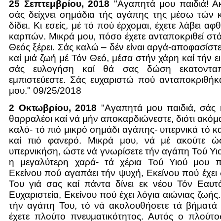
25 Σεπτεμβρίου, 2018
"Αγαπητά μου παιδιά! Α
σάς δείχνει σημάδια τής αγάπης της μέσω τών
δίδει. Κι εσείς, μέ τό πού έρχομαι, έχετε λάβει α
καρπών. Μικρά μου, πόσο έχετε ανταποκριθεί στ
Θεός ξέρει. Σάς καλώ – δέν είναι αργά-αποφασίστε
καί μιά ζωή μέ Τόν Θεό, μέσα στήν χάρη καί τήν 
σάς ευλογήση καί θά σας δώση εκατονταπ
εμπιστεύεστε. Σάς ευχαριστώ πού ανταποκριθήκ
μου." 09/25/2018
2 Οκτωβρίου, 2018
"Αγαπητά μου παιδιά, σάς 
θαρραλέοι καί νά μήν αποκαρδιώνεστε, διότι ακόμα
καλό- τό πιό μικρό σημάδι αγάπης- υπερνικά τό κ
καί πιό φανερό. Μικρά μου, νά μέ ακούτε ώ
υπερνικήση, ώστε νά γνωρίσετε τήν αγάπη Τού Υιο
η μεγαλύτερη χαρά- τά χέρια Τού Υιού μου π
Εκείνου πού αγαπάει τήν ψυχή, Εκείνου πού έχει
Του γιά σας καί πάντα δίνει εκ νέου Τόν Εαυτ
Ευχαριστεία, Εκείνου πού έχει λόγια αιώνιας ζωής
τήν αγάπη Του, τό νά ακολουθήσετε τά βήματά 
έχετε πλούτο πνευματικότητος. Αυτός ο πλούτος