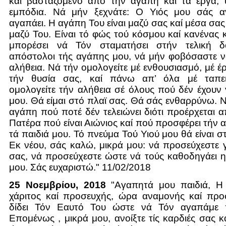
καί βασταζόμενο από τήν αγάπη καί τά έργα, 
εμπόδια. Νά μήν ξεχνάτε: Ο Υιός μου σάς α
αγαπάει. Η αγάπη Του είναι μαζύ σας καί μέσα σας
μαζύ Του. Είναι τό φώς τού κόσμου καί κανένας κ
μπορέσει νά Τόν σταματήσει στήν τελική δ
απόστολοι τής αγάπης μου, νά μήν φοβόσαστε ν
αλήθεια. Νά τήν ομολογείτε μέ ενθουσιασμό, μέ έ
τήν θυσία σας, καί πάνω απ’ όλα μέ ταπε
ομολογείτε τήν αλήθεια σέ όλους πού δέν έχουν 
μου. Θά είμαι στό πλαϊ σας. Θά σάς ενθαρρύνω. Ν
αγάπη πού ποτέ δέν τελειώνει διότι προέρχεται 
Πατέρα πού είναι Αιώνιος καί πού προσφέρει τήν 
τά παιδιά μου. Τό πνεύμα Τού Υιού μου θά είναι 
Εκ νέου, σάς καλώ, μικρά μου: νά προσεύχεστε γ
σας, νά προσεύχεστε ώστε νά τούς καθοδηγάει 
μου. Σάς ευχαριστώ." 11/02/2018
25 Νοεμβρίου, 2018
"Αγαπητά μου παιδιά, Η 
χάριτος καί προσευχής, ώρα αναμονής καί πρ
δίδει Τόν Εαυτό Του ώστε νά Τόν αγαπάμε
Επομένως , μικρά μου, ανοίξτε τίς καρδιές σας καί