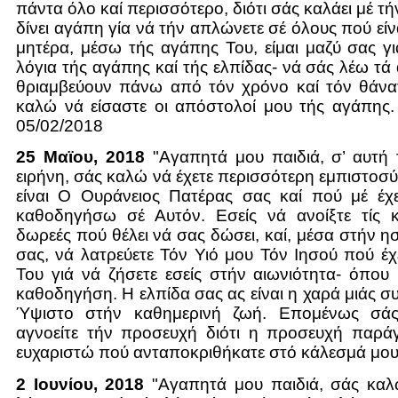
πάντα όλο καί περισσότερο, διότι σάς καλάει μέ τ
δίνει αγάπη γία νά τήν απλώνετε σέ όλους πού εί
μητέρα, μέσω τής αγάπης Του, είμαι μαζύ σας γ
λόγια τής αγάπης καί τής ελπίδας- νά σάς λέω τά
θριαμβεύουν πάνω από τόν χρόνο καί τόν θάνα
καλώ νά είσαστε οι απόστολοί μου τής αγάπης.
05/02/2018
25 Μαϊου, 2018
"Αγαπητά μου παιδιά, σ’ αυτή 
ειρήνη, σάς καλώ νά έχετε περισσότερη εμπιστοσ
είναι Ο Ουράνειος Πατέρας σας καί πού μέ έχε
καθοδηγήσω σέ Αυτόν. Εσείς νά ανοίξτε τίς κ
δωρεές πού θέλει νά σας δώσει, καί, μέσα στήν η
σας, νά λατρεύετε Τόν Υιό μου Τόν Ιησού πού έχ
Του γιά νά ζήσετε εσείς στήν αιωνιότητα- όπου 
καθοδηγήση. Η ελπίδα σας ας είναι η χαρά μιάς σ
Ύψιστο στήν καθημερινή ζωή. Επομένως σά
αγνοείτε τήν προσευχή διότι η προσευχή παράγ
ευχαριστώ πού ανταποκριθήκατε στό κάλεσμά μου
2 Ιουνίου, 2018
"Αγαπητά μου παιδιά, σάς καλώ