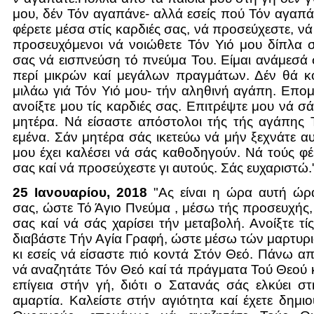
μου, δέν Τόν αγαπάνε- αλλά εσείς πού Τόν αγαπάτ
φέρετε μέσα στίς καρδιές σας, νά προσεύχεστε, ν
προσευχόμενοι νά νοιώθετε Τόν Υιό μου δίπλα 
σας νά εισπνεύση τό πνεύμα Του. Είμαι ανάμεσά 
περί μικρών καί μεγάλων πραγμάτων. Δέν θά 
μιλάω γιά Τόν Υιό μου- τήν αληθινή αγάπη. Επομ
ανοίξτε μου τίς καρδιές σας. Επιτρέψτε μου νά 
μητέρα. Νά είσαστε απόστολοι τής τής αγάπης 
εμένα. Σάν μητέρα σάς ικετεύω νά μήν ξεχνάτε α
μου έχει καλέσει νά σάς καθοδηγούν. Νά τούς φέρ
σας καί νά προσεύχεστε γι αυτούς. Σάς ευχαριστώ.
25 Ιανουαρίου, 2018
"Ας είναι η ώρα αυτή ώρ
σας, ώστε Τό Άγιο Πνεύμα , μέσω τής προσευχής,
σας καί νά σάς χαρίσει τήν μεταβολή. Ανοίξτε τί
διαβάστε Τήν Αγία Γραφή, ώστε μέσω τών μαρτυρ
κι εσείς νά είσαστε πιό κοντά Στόν Θεό. Πάνω απ
νά αναζητάτε Τόν Θεό καί τά πράγματα Τού Θεού κ
επίγεια στήν γή, διότι ο Σατανάς σάς ελκύει σ
αμαρτία. Καλείστε στήν αγιότητα καί έχετε δημιο