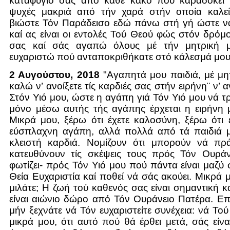
καταφύγιό σας από κάθε κακό πού καραδοκεί 
ψυχές μακριά από τήν χαρά στήν οποία καλεί
βιώστε Τόν Παράδεισο εδώ πάνω στή γή ώστε νά
καί ας είναι οι εντολές Τού Θεού φώς στόν δρόμο
σας καί σάς αγαπώ όλους μέ τήν μητρική 
ευχαριστώ πού ανταποκριθήκατε στό κάλεσμά μου
2 Αυγούστου, 2018
"Αγαπητά μου παιδιά, μέ μη
καλώ ν’ ανοίξετε τίς καρδιές σας στήν ειρήνη¨ ν’ α
Στόν Υιό μου, ώστε η αγάπη γιά Τόν Υιό μου νά τ
μόνο μέσω αυτής τής αγάπης έρχεται η ειρήνη 
Μικρά μου, ξέρω ότι έχετε καλοσύνη, ξέρω ότι 
εύσπλαχνη αγάπη, αλλά πολλά από τά παιδιά 
κλειστή καρδιά. Νομίζουν ότι μπορούν νά πρ
κατευθύνουν τίς σκέψεις τους πρός Τόν Ουρά
φωτίζει- πρός Τόν Υιό μου πού πάντα είναι μαζύ 
Θεία Ευχαριστία καί ποθεί νά σάς ακούει. Μικρά μ
μιλάτε; Η ζωή τού καθενός σας είναι σημαντική κα
είναι αιώνιο δώρο από Τόν Ουράνειο Πατέρα. Ε
μήν ξεχνάτε νά Τόν ευχαριστείτε συνέχεια: νά Τού
μικρά μου, ότι αυτό πού θά έρθει μετά, σάς είν