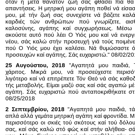
όταν η μετά θάνατον ζωή σας φθάσει πιά θά 
απαντήσεις. Η μητρική μου αγάπη ποθεί νά είσαστ
μου, μέ τήν ζωή σας συνεχίστε νά βάζετε καλά
καρδιές τών ανθρώπων πού γνωρίζετε, αισθ
καλοσύνης, αγάπης καί συγχωρήσεως. Μέσω 
ακούστε αυτό πού λέει Ο Υιός μου καί νά ενεργ
νέου, σάς καλώ στήν προσευχή γιά τούς ποιμένες
πού Ο Υιός μου έχει καλέσει. Νά θυμώσαστε ό
προσευχών καί αγάπης. Σάς ευχαριστώ." 08/02/2
25 Αυγούστου, 2018
"Αγαπητά μου παιδιά, 
χάριτος. Μικρά μου, νά προσεύχεστε περισό
λιγότερο καί νά επιτρέπετε Τόν Θεό νά σάς καθ
τής μεταβολής. Είμαι μαζύ σας καί σάς αγαπώ μέ
αγάπη. Σάς ευχαριστώ πού ανταποκριθήκατε στ
08/25/2018
2 Σεπτεμβρίου, 2018
"Αγαπητά μου παιδιά, τά 
απλά αλλά γεμάτα μητρική αγάπη καί φροντίδα. Μι
περισσότερο οι σκιές τού σκότους καί τού δόλο
σας, καί σάς καλώ στό φώς καί στήν αλήθεια- σ