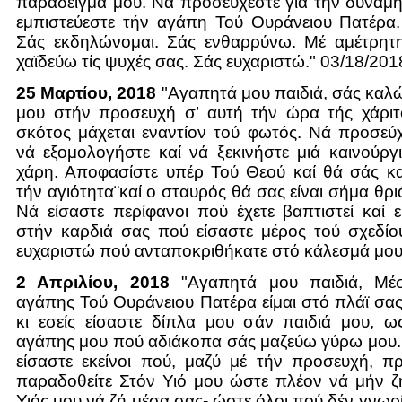
παράδειγμά μου. Νά προσεύχεστε γιά τήν δύναμη
εμπιστεύεστε τήν αγάπη Τού Ουράνειου Πατέρα.
Σάς εκδηλώνομαι. Σάς ενθαρρύνω. Μέ αμέτρητ
χαϊδεύω τίς ψυχές σας. Σάς ευχαριστώ." 03/18/201
25 Μαρτίου, 2018
"Αγαπητά μου παιδιά, σάς καλώ
μου στήν προσευχή σ’ αυτή τήν ώρα τής χάρι
σκότος μάχεται εναντίον τού φωτός. Νά προσεύχ
νά εξομολογήστε καί νά ξεκινήστε μιά καινούρ
χάρη. Αποφασίστε υπέρ Τού Θεού καί θά σάς κ
τήν αγιότητα¨καί ο σταυρός θά σας είναι σήμα θρι
Νά είσαστε περίφανοι πού έχετε βαπτιστεί καί
στήν καρδιά σας πού είσαστε μέρος τού σχεδίο
ευχαριστώ πού ανταποκριθήκατε στό κάλεσμά μου
2 Απριλίου, 2018
"Αγαπητά μου παιδιά, Μέ
αγάπης Τού Ουράνειου Πατέρα είμαι στό πλάϊ σα
κι εσείς είσαστε δίπλα μου σάν παιδιά μου, ω
αγάπης μου πού αδιάκοπα σάς μαζεύω γύρω μου. 
είσαστε εκείνοι πού, μαζύ μέ τήν προσευχή, π
παραδοθείτε Στόν Υιό μου ώστε πλέον νά μήν ζ
Υιός μου νά ζή μέσα σας- ώστε όλοι πού δέν γνωρ