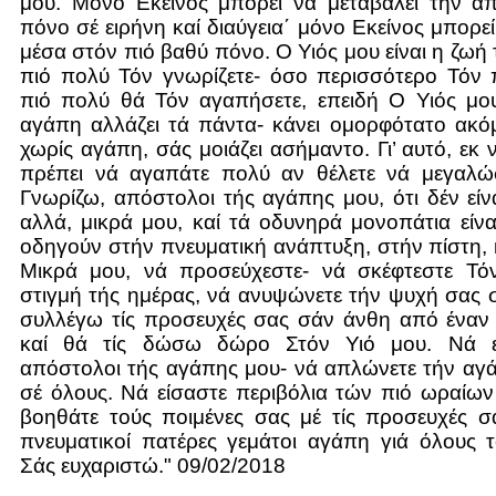
μου. Μόνο Εκείνος μπορεί νά μεταβάλει τήν α
πόνο σέ ειρήνη καί διαύγεια΄ μόνο Εκείνος μπορε
μέσα στόν πιό βαθύ πόνο. Ο Υιός μου είναι η ζωή
πιό πολύ Τόν γνωρίζετε- όσο περισσότερο Τόν 
πιό πολύ θά Τόν αγαπήσετε, επειδή Ο Υιός μου
αγάπη αλλάζει τά πάντα- κάνει ομορφότατο ακόμ
χωρίς αγάπη, σάς μοιάζει ασήμαντο. Γι’ αυτό, εκ 
πρέπει νά αγαπάτε πολύ αν θέλετε νά μεγαλώσ
Γνωρίζω, απόστολοι τής αγάπης μου, ότι δέν είν
αλλά, μικρά μου, καί τά οδυνηρά μονοπάτια είν
οδηγούν στήν πνευματική ανάπτυξη, στήν πίστη, κ
Μικρά μου, νά προσεύχεστε- νά σκέφτεστε Τό
στιγμή τής ημέρας, νά ανυψώνετε τήν ψυχή σας σ’
συλλέγω τίς προσευχές σας σάν άνθη από έναν
καί θά τίς δώσω δώρο Στόν Υιό μου. Νά εί
απόστολοι τής αγάπης μου- νά απλώνετε τήν αγ
σέ όλους. Νά είσαστε περιβόλια τών πιό ωραίω
βοηθάτε τούς ποιμένες σας μέ τίς προσευχές σ
πνευματικοί πατέρες γεμάτοι αγάπη γιά όλους 
Σάς ευχαριστώ." 09/02/2018