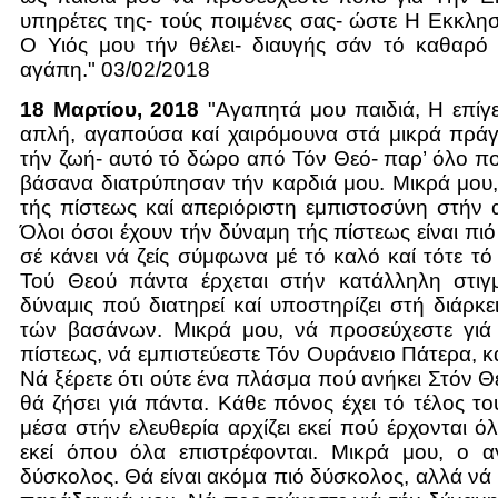
υπηρέτες της- τούς ποιμένες σας- ώστε Η Εκκλησ
Ο Υιός μου τήν θέλει- διαυγής σάν τό καθαρό 
αγάπη." 03/02/2018
18 Μαρτίου, 2018
"Αγαπητά μου παιδιά, Η επίγ
απλή, αγαπούσα καί χαιρόμουνα στά μικρά πρά
τήν ζωή- αυτό τό δώρο από Τόν Θεό- παρ’ όλο πο
βάσανα διατρύπησαν τήν καρδιά μου. Μικρά μου,
τής πίστεως καί απεριόριστη εμπιστοσύνη στήν
Όλοι όσοι έχουν τήν δύναμη τής πίστεως είναι πιό
σέ κάνει νά ζείς σύμφωνα μέ τό καλό καί τότε τ
Τού Θεού πάντα έρχεται στήν κατάλληλη στιγμ
δύναμις πού διατηρεί καί υποστηρίζει στή διάρκε
τών βασάνων. Μικρά μου, νά προσεύχεστε γιά
πίστεως, νά εμπιστεύεστε Τόν Ουράνειο Πάτερα, κ
Νά ξέρετε ότι ούτε ένα πλάσμα πού ανήκει Στόν Θ
θά ζήσει γιά πάντα. Κάθε πόνος έχει τό τέλος το
μέσα στήν ελευθερία αρχίζει εκεί πού έρχονται ό
εκεί όπου όλα επιστρέφονται. Μικρά μου, ο α
δύσκολος. Θά είναι ακόμα πιό δύσκολος, αλλά νά