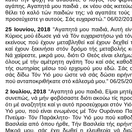
αγάπης. Αγαπητά μου παιδιά , εκ νέου σάς ικετεύ
θέλει τό καλό τών παιδιών της: νά αγαπάτε τούς 
προσεύχεστε γι αυτούς. Σάς ευχαριστώ." 06/02/20
25 Ιουνίου, 2018
"Αγαπητά μου παιδιά, Αυτή εί
Κύριος μού έδωσε γιά νά Τόν ευχαριστήσω γιά τόν
εκείνους πού έχουν μεταβληθεί καί έχουν δεχθεί
καί έχουν ξεκινήσει στόν δρόμο τής μεταβολής κα
Νά χαίρεστε, μικρά μου, διότι Ο Θεός είναι ελεή
όλους μέ τήν αμέτρητη αγάπη Του καί σάς καθο
τής σωτηρίας μέσω τού ερχομού μου εδώ. Σάς 
σάς δίδω Τόν Υιό μου ώστε νά σάς δώσει ειρήν
πού ανταποκριθήκατε στό κάλεσμά μου." 06/25/2
2 Ιουλίου, 2018
"Αγαπητά μου παιδιά, Είμαι μητέ
συνεπώς, νά μήν φοβόσαστε διότι ακούω τίς προ
ότι μέ αναζητήτε καί γι αυτό προσεύχομαι στόν Υιό
Υιό μου, πού είναι ενωμένος μέ Τόν Ουράνειο Πα
Πνεύμα- Τόν Παράκλητο- Τόν Υιό μου πού καθοδ
Βασιλεία από όπου ήρθε, Τήν Βασιλεία τής ειρήνη
Μικρά μου, σάς έχει δωθεί η ελευθερία νά δια