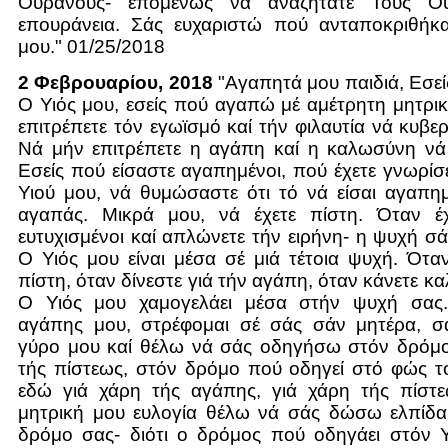
Ουρανούς- επομένως νά αναζητάτε Τούς Ο
επουράνεια. Σάς ευχαριστώ πού ανταποκριθήκ
μου." 01/25/2018
2 Φεβρουαρίου, 2018
"Αγαπητά μου παιδιά, Εσε
Ο Υιός μου, εσείς πού αγαπώ μέ αμέτρητη μητρι
επιτρέπετε τόν εγωϊσμό καί τήν φιλαυτία νά κυβε
Νά μήν επιτρέπετε η αγάπη καί η καλωσύνη νά 
Εσείς πού είσαστε αγαπημένοι, πού έχετε γνωρίσ
Υιού μου, νά θυμώσαστε ότι τό νά είσαι αγαπημ
αγαπάς. Μικρά μου, νά έχετε πίστη. Όταν έχ
ευτυχισμένοι καί απλώνετε τήν ειρήνη- η ψυχή σά
Ο Υιός μου είναι μέσα σέ μιά τέτοια ψυχή. Όταν
πίστη, όταν δίνεστε γιά τήν αγάπη, όταν κάνετε κ
Ο Υιός μου χαμογελάει μέσα στήν ψυχή σας.
αγάπης μου, στρέφομαι σέ σάς σάν μητέρα, 
γύρο μου καί θέλω νά σάς οδηγήσω στόν δρόμο
τής πίστεως, στόν δρόμο πού οδηγεί στό φώς τ
εδώ γιά χάρη τής αγάπης, γιά χάρη τής πίστεω
μητρική μου ευλογία θέλω νά σάς δώσω ελπίδα
δρόμο σας- διότι ο δρόμος πού οδηγάει στόν Υ