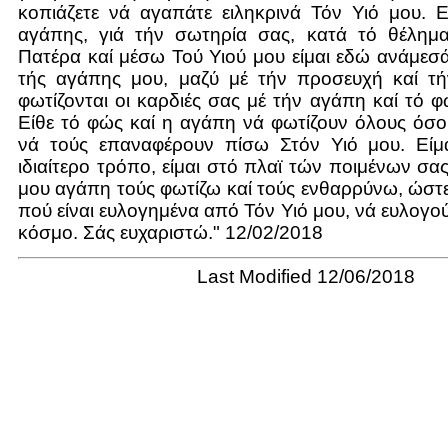
κοπιάζετε νά αγαπάτε ειληκρινά Τόν Υιό μου. 
αγάπης, γιά τήν σωτηρία σας, κατά τό θέλημ
Πατέρα καί μέσω Τού Υιού μου είμαι εδώ ανάμεσ
τής αγάπης μου, μαζύ μέ τήν προσευχή καί τήν
φωτίζονται οι καρδιές σας μέ τήν αγάπη καί τό φ
Είθε τό φώς καί η αγάπη νά φωτίζουν όλους όσο
νά τούς επαναφέρουν πίσω Στόν Υιό μου. Είμ
ιδιαίτερο τρόπο, είμαι στό πλαϊ τών ποιμένων σα
μου αγάπη τούς φωτίζω καί τούς ενθαρρύνω, ώστε 
πού είναι ευλογημένα από Τόν Υιό μου, νά ευλογο
κόσμο. Σάς ευχαριστώ." 12/02/2018
Last Modified 12/06/2018