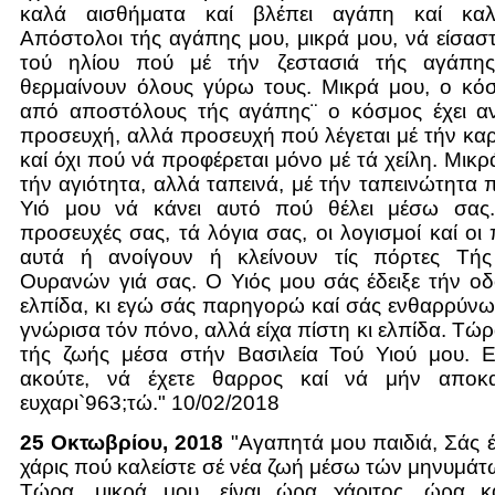
καλά αισθήματα καί βλέπει αγάπη καί κα
Απόστολοι τής αγάπης μου, μικρά μου, νά είσαστε
τού ηλίου πού μέ τήν ζεστασιά τής αγάπη
θερμαίνουν όλους γύρω τους. Μικρά μου, ο κόσ
από αποστόλους τής αγάπης¨ ο κόσμος έχει 
προσευχή, αλλά προσευχή πού λέγεται μέ τήν καρ
καί όχι πού νά προφέρεται μόνο μέ τά χείλη. Μικρ
τήν αγιότητα, αλλά ταπεινά, μέ τήν ταπεινώτητα 
Υιό μου νά κάνει αυτό πού θέλει μέσω σας.
προσευχές σας, τά λόγια σας, οι λογισμοί καί οι
αυτά ή ανοίγουν ή κλείνουν τίς πόρτες Τής
Ουρανών γιά σας. Ο Υιός μου σάς έδειξε τήν ο
ελπίδα, κι εγώ σάς παρηγορώ καί σάς ενθαρρύνω δ
γνώρισα τόν πόνο, αλλά είχα πίστη κι ελπίδα. Τώ
τής ζωής μέσα στήν Βασιλεία Τού Υιού μου. 
ακούτε, νά έχετε θαρρος καί νά μήν αποκα
ευχαρι`963;τώ." 10/02/2018
25 Οκτωβρίου, 2018
"Αγαπητά μου παιδιά, Σάς έ
χάρις πού καλείστε σέ νέα ζωή μέσω τών μηνυμάτ
Τώρα, μικρά μου, είναι ώρα χάριτος, ώρα κ