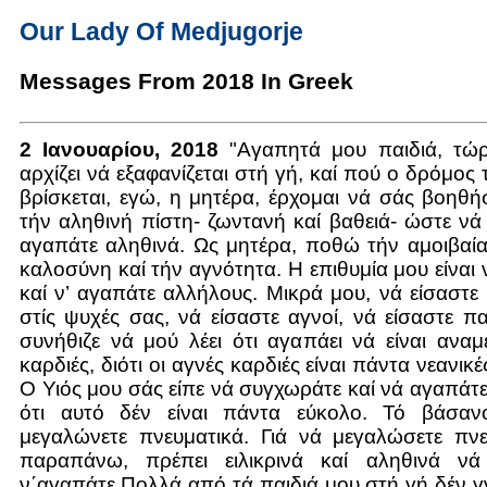
Our Lady Of Medjugorje
Messages From 2018 In Greek
2 Ιανουαρίου, 2018
"Αγαπητά μου παιδιά, τώ
αρχίζει νά εξαφανίζεται στή γή, καί πού ο δρόμος
βρίσκεται, εγώ, η μητέρα, έρχομαι νά σάς βοηθ
τήν αληθινή πίστη- ζωντανή καί βαθειά- ώστε ν
αγαπάτε αληθινά. Ως μητέρα, ποθώ τήν αμοιβαί
καλοσύνη καί τήν αγνότητα. Η επιθυμία μου είναι ν
καί ν’ αγαπάτε αλλήλους. Μικρά μου, νά είσαστε
στίς ψυχές σας, νά είσαστε αγνοί, νά είσαστε πα
συνήθιζε νά μού λέει ότι αγαπάει νά είναι ανα
καρδιές, διότι οι αγνές καρδιές είναι πάντα νεανικ
Ο Υιός μου σάς είπε νά συγχωράτε καί νά αγαπάτ
ότι αυτό δέν είναι πάντα εύκολο. Τό βάσαν
μεγαλώνετε πνευματικά. Γιά νά μεγαλώσετε πνε
παραπάνω, πρέπει ειλικρινά καί αληθινά νά
ν΄αγαπάτε.Πολλά από τά παιδιά μου στή γή δέν γ