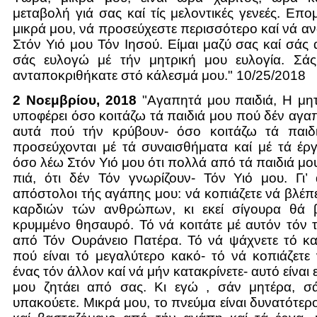
μεταβολή γιά σας καί τίς μελοντικές γενεές. Επ
μικρά μου, νά προσεύχεστε περισσότερο καί νά αν
Στόν Υιό μου Τόν Ιησού. Είμαι μαζύ σας καί σάς
σάς ευλογώ μέ τήν μητρική μου ευλογία. Σά
ανταποκριθήκατε στό κάλεσμά μου." 10/25/2018
2 Νοεμβρίου, 2018
"Αγαπητά μου παιδιά, Η μητ
υποφέρει όσο κοιτάζω τά παιδιά μου πού δέν αγαπ
αυτά πού τήν κρύβουν- όσο κοιτάζω τά παιδ
προσεύχονται μέ τά συναισθήματα καί μέ τά έρ
όσο λέω Στόν Υιό μου ότι πολλά από τά παιδιά μο
πιά, ότι δέν Τόν γνωρίζουν- Τόν Υιό μου. Γι’
απόστολοι τής αγάπης μου: νά κοπιάζετε νά βλέπ
καρδιών τών ανθρώπων, κι εκεί σίγουρα θά β
κρυμμένο θησαυρό. Τό νά κοιτάτε μέ αυτόν τόν τ
από Τόν Ουράνειο Πατέρα. Τό νά ψάχνετε τό κα
πού είναι τό μεγαλύτερο κακό- τό νά κοπιάζετε
ένας τόν άλλον καί νά μήν κατακρίνετε- αυτό είναι 
μου ζητάει από σας. Κι εγώ , σάν μητέρα, 
υπακούετε. Μικρά μου, το πνεύμα είναι δυνατότερ