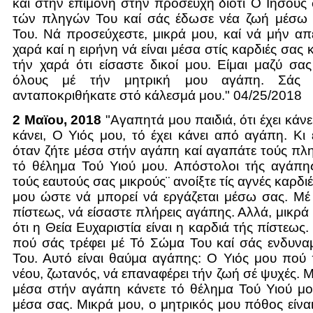
καί στήν επιμονή στήν προσευχή¨διότι Ο Ιησού
τών πληγών Του καί σάς έδωσε νέα ζωή μέσω
Του. Νά προσεύχεστε, μικρά μου, καί νά μήν απε
χαρά καί η ειρήνη νά είναι μέσα στίς καρδιές σας
τήν χαρά ότι είσαστε δικοί μου. Είμαι μαζύ σ
όλους μέ τήν μητρική μου αγάπη. Σάς 
ανταποκριθήκατε στό κάλεσμά μου." 04/25/2018
2 Μαϊου, 2018
"Αγαπητά μου παιδιά, ότι έχει κάνει
κάνει, Ο Υιός μου, τό έχει κάνει από αγάπη. Κι 
όταν ζήτε μέσα στήν αγάπη καί αγαπάτε τούς πλη
τό θέλημα Τού Υιού μου. Απόστολοι τής αγάπης
τούς εαυτούς σας μικρούς¨ ανοίξτε τίς αγνές καρδιέ
μου ώστε νά μπορεί νά εργάζεται μέσω σας. Μέ
πίστεως, νά είσαστε πλήρεις αγάπης. Αλλά, μικρά
ότι η Θεία Ευχαριστία είναι η καρδιά τής πίστεως.
πού σάς τρέφει μέ Τό Σώμα Του καί σάς ενδυνα
Του. Αυτό είναι θαύμα αγάπης: Ο Υιός μου πού 
νέου, ζωτανός, νά επαναφέρει τήν ζωή σέ ψυχές. 
μέσα στήν αγάπη κάνετε τό θέλημα Τού Υιού μου
μέσα σας. Μικρά μου, ο μητρικός μου πόθος είνα