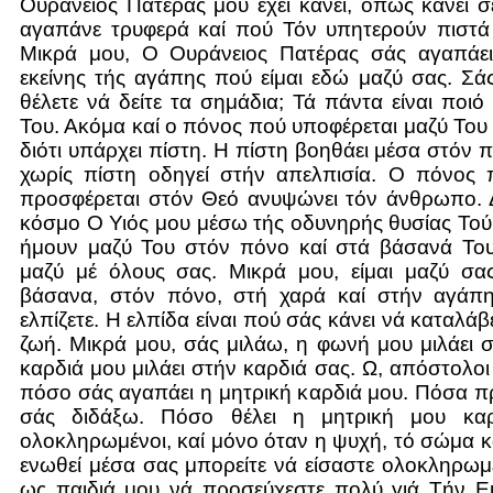
Ουράνειος Πατέρας μού έχει κάνει, όπως κάνει 
αγαπάνε τρυφερά καί πού Τόν υπητερούν πιστά 
Μικρά μου, Ο Ουράνειος Πατέρας σάς αγαπάει,
εκείνης τής αγάπης πού είμαι εδώ μαζύ σας. Σάς 
θέλετε νά δείτε τα σημάδια; Τά πάντα είναι ποιό
Του. Ακόμα καί ο πόνος πού υποφέρεται μαζύ Του 
διότι υπάρχει πίστη. Η πίστη βοηθάει μέσα στόν 
χωρίς πίστη οδηγεί στήν απελπισία. Ο πόνος π
προσφέρεται στόν Θεό ανυψώνει τόν άνθρωπο. 
κόσμο Ο Υιός μου μέσω τής οδυνηρής θυσίας Τού
ήμουν μαζύ Του στόν πόνο καί στά βάσανά Του,
μαζύ μέ όλους σας. Μικρά μου, είμαι μαζύ σα
βάσανα, στόν πόνο, στή χαρά καί στήν αγάπ
ελπίζετε. Η ελπίδα είναι πού σάς κάνει νά καταλάβετ
ζωή. Μικρά μου, σάς μιλάω, η φωνή μου μιλάει 
καρδιά μου μιλάει στήν καρδιά σας. Ω, απόστολοι
πόσο σάς αγαπάει η μητρική καρδιά μου. Πόσα 
σάς διδάξω. Πόσο θέλει η μητρική μου καρ
ολοκληρωμένοι, καί μόνο όταν η ψυχή, τό σώμα κ
ενωθεί μέσα σας μπορείτε νά είσαστε ολοκληρωμέ
ως παιδιά μου νά προσεύχεστε πολύ γιά Τήν Εκ