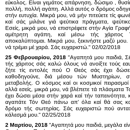
εύκολος. Είναι γεμάτος απάρνηση, δώσιμο , θυσί
πολλή, πολλή αγάπη. Αλλά αυτός ο δρόμος οδηγεί
στήν ευτυχία. Μικρά μου, νά μήν πιτεύετε τίς φω
καί σάς μιλάνε γιά ψεύτικα πράγματα, ψεύτικ
Εσείς, μικρά μου, νά επιστρέφετε στήν Αγία Γραφ
αμέτρητη αγάπη, καί μέσω τής χάριτος
αποκαλύπτομαι. Μικρά μου, ξεκινήστε μαζύ μου.
νά τρέμει μέ χαρά. Σάς ευχαριστώ." 02/02/2018
25 Φεβρουαρίου, 2018
"Αγαπητά μου παιδιά, Σ
τής χάριτος σάς καλώ όλους νά ανοίξτε τούς εα
ζήτε τίς εντολές πού Ο Θεός σάς έχει δώσε
καθοδηγούνε, διά μέσου τών Μυστηρίων, 
μεταβολής. Ο κόσμος καί οι κοσμικοί πειρασμοί
αλλά εσείς, μικρά μου, νά βλέπετε τά πλάσματα 
έχει δώσει μέσα στήν χαρά καί τήν ταπεινότητα, 
αγαπάτε Τόν Θεό πάνω απ’ όλα καί θά σας κ
δρόμο τής σωτηρίας. Σάς ευχαριστώ πού αντα
κάλεσμά μου." 02/25/2018
2 Μαρτίου, 2018
"Αγαπητά μου παιδιά, μεγάλα είν