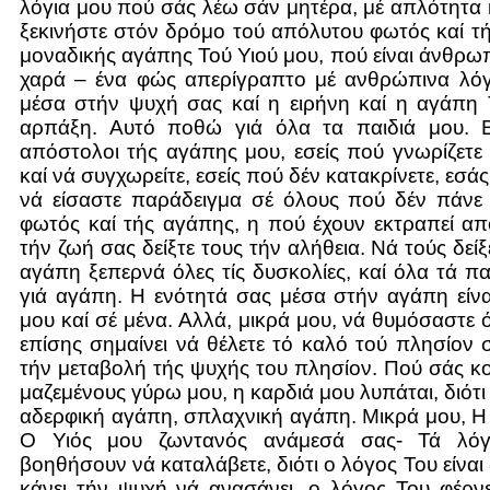
λόγια μου πού σάς λέω σάν μητέρα, μέ απλότητα 
ξεκινήστε στόν δρόμο τού απόλυτου φωτός καί τή
μοναδικής αγάπης Τού Υιού μου, πού είναι άνθρωπ
χαρά – ένα φώς απερίγραπτο μέ ανθρώπινα λόγι
μέσα στήν ψυχή σας καί η ειρήνη καί η αγάπη 
αρπάξη. Αυτό ποθώ γιά όλα τα παιδιά μου. Ε
απόστολοι τής αγάπης μου, εσείς πού γνωρίζετ
καί νά συγχωρείτε, εσείς πού δέν κατακρίνετε, εσ
νά είσαστε παράδειγμα σέ όλους πού δέν πάνε
φωτός καί τής αγάπης, η πού έχουν εκτραπεί α
τήν ζωή σας δείξτε τους τήν αλήθεια. Νά τούς δείξ
αγάπη ξεπερνά όλες τίς δυσκολίες, καί όλα τά πα
γιά αγάπη. Η ενότητά σας μέσα στήν αγάπη είν
μου καί σέ μένα. Αλλά, μικρά μου, νά θυμόσαστε 
επίσης σημαίνει νά θέλετε τό καλό τού πλησίον σ
τήν μεταβολή τής ψυχής του πλησίον. Πού σάς κ
μαζεμένους γύρω μου, η καρδιά μου λυπάται, διότ
αδερφική αγάπη, σπλαχνική αγάπη. Μικρά μου, Η 
Ο Υιός μου ζωντανός ανάμεσά σας- Τά λό
βοηθήσουν νά καταλάβετε, διότι ο λόγος Του είναι
κάνει τήν ψυχή νά ανασάνει, ο λόγος Του φέρν