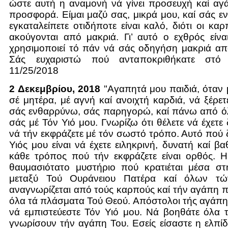
ώστε αυτή η αναμονή νά γίνει προσευχή καί αγάπ
προσφορά. Είμαι μαζύ σας, μικρά μου, καί σάς 
εγκαταλείπετε οτιδήποτε είναι καλό, διότι οι καρ
ακούγονται από μακριά. Γι’ αυτό ο εχθρός είνα
χρησιμοποιεί τό πάν νά σάς οδηγήση μακριά απ
Σάς ευχαριστώ πού ανταποκριθήκατε στό 
11/25/2018
2 Δεκεμβρίου, 2018
"Αγαπητά μου παιδιά, όταν 
σέ μητέρα, μέ αγνή καί ανοιχτή καρδιά, νά ξέρετ
σάς ενθαρρύνω, σάς παρηγορώ, καί πάνω από ό
σάς μέ Τόν Υιό μου. Γνωρίζω ότι θέλετε νά έχετε
νά τήν εκφράζετε μέ τόν σωστό τρόπο. Αυτό πού 
Υιός μου είναι νά έχετε ειληκρινή, δυνατή καί βα
κάθε τρόπος πού τήν εκφράζετε είναι ορθός. Η 
θαυμασιότατο μυστήριο πού κρατιέται μέσα στή
μεταξύ Τού Ουράνειου Πατέρα καί όλων τώ
αναγνωρίζεται από τούς καρπούς καί τήν αγάπη πο
όλα τά πλάσματα Τού Θεού. Απόστολοι τής αγάπης
νά εμπιστεύεστε Τόν Υιό μου. Νά βοηθάτε όλα 
γνωρίσουν τήν αγάπη Του. Εσείς είσαστε η ελπίδ