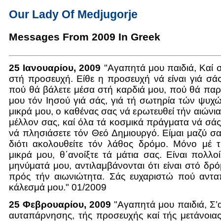
Our Lady Of Medjugorje
Messages From 2009 In Greek
25 Ιανουαρίου, 2009
"Αγαπητά μου παιδιά, Καί 
στή προσευχή. Είθε η προσευχή νά είναι γιά σ
πού θά βάλετε μέσα στή καρδιά μου, πού θά πα
μου τόν Ιησού γιά σάς, γιά τή σωτηρία τών ψυχ
μικρά μου, ο καθένας σας νά ερωτευθεί τήν αιώνια
μέλλον σας, καί όλα τά κοσμικά πράγματα νά σάς
νά πλησιάσετε τόν Θεό Δημιουργό. Είμαι μαζύ σα
διότι ακολουθείτε τόν λάθος δρόμο. Μόνο μέ τ
μικρά μου, θ΄ανοίξτε τά μάτια σας. Είναι πολλο
μηνύματά μου, αντιλαμβάνονται ότι είναι στό δρό
πρός τήν αιωνιώτητα. Σάς ευχαριστώ πού αντα
κάλεσμά μου." 01/2009
25 Φεβρουαρίου, 2009
"Αγαπητά μου παιδιά, Σ’
αυταπάρνησης, τής προσευχής καί τής μετάνοια