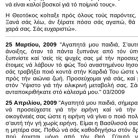
νά είναι καλοί βοσκοί γιά τό ποίμνιό τους».
Η Θεοτόκος κοίταξε πρός όλους τούς παρόντες,
Ξανά σάς λέω, άν ξέρατε πόσο σάς αγαπώ, θά 
χαρά σας. Σάς ευχαριστώ».
25 Μαρτίου, 2009
"Αγαπητά μου παιδιά, Σ’αυτ
άνοιξης, όταν τά πάντα ξυπνάνε από τόν ύπ
ξυπνίστε καί ‘σείς τίς ψυχές σας μέ τήν προσευ
έτοιμες νά λάβουν τό φώς Τού αναστημένου Ιησο
σάς τραβήξει ποιό κοντά στήν Καρδιά Του ώστε νά
πρός τήν αιώνια ζωή. Προσεύχομαι γιά σάς, καί
στόν Ύψιστο γιά τήν ειλικρινή μεταβολή σας. Σ
ανταποκριθήκατε στό κάλεσμά μου." 03/2009
25 Απριλίου, 2009
"Αγαπητά μου παιδιά, σήμερα
νά προσεύχεστε γιά τήν ειρήνη καί νά τήν 
οικογένειές σας ώστε η ειρήνη νά γίνει ο ποιό π
σ’αυτή τήν γή χωρίς ειρήνη. Είμαι η Βασίλισσά σας
η μητέρα σας. Ποθώ νά σάς καθοδηγήσω στόν δρ
πού έρχεται μόνο από τόν Θεό. Γι’αυτό ν