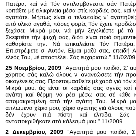
Πατέρα, καί νά Τόν αντιλαμβάνεστε σάν Πατέ
κοιτάξτε μέ ειλικρίνεια μέσα στίς καρδιές σας, καί
αγαπάτε. Μήπως είναι ο τελευταίος ν’ αγαπηθεί
από υλικά αγαθά, πόσες φορές Τόν έχετε προδώσε
ξεχάσει; Μικρά μου, νά μήν ξεγελιέστε μέ τά
Σκεφτείτε τήν ψυχή σας, διότι είναι ποιό σημαντ
καθαρίστε την. Νά επικαλείστε Τόν Πατέρα,
Επιστρέψετε σ’ Αυτόν. Είμαι μαζύ σας, επειδή 
έλεός Του, μέ αποστέλει. Σάς ευχαριστώ." 11/02/09
25 Νοεμβρίου, 2009
"Αγαπητά μου παιδιά, Σ’ α
χάριτος σάς καλώ όλους ν’ ανανεώσετε τήν προ
οικογένειές σας. Προετοιμασθείτε μέ χαρά γιά τόν 
Μικρά μου, άς είναι οι καρδιές σας αγνές καί 
αγάπη καί θέρμη νά ρέει μέσω σας σέ κάθε κ
απομακρισμένη από τήν αγάπη Του. Μικρά μου
απλωμένα χέρια μου, χέρια αγάπης γιά όλους πού 
δέν έχουν πιά πίστη καί ελπίδα. Σάς 
ανταποκριθήκατε στό κάλεσμά μου." 11/2009
2 Δεκεμβρίου, 2009
"Αγαπητά μου παιδιά, Σ