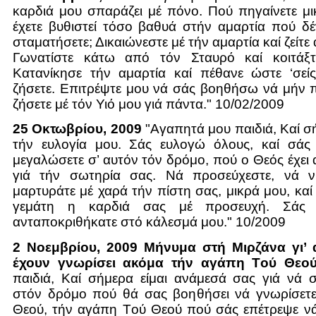
καρδιά μου σπαράζει μέ πόνο. Πού πηγαίνετε μ
έχετε βυθιστεί τόσο βαθυά στήν αμαρτία πού δ
σταματήσετε; Δικαιώνεστε μέ τήν αμαρτία καί ζείτε
Γωνατίστε κάτω από τόν Σταυρό καί κοιτάξτ
Κατανίκησε τήν αμαρτία καί πέθανε ώστε ‘σείς
ζήσετε. Επιτρέψτε μου νά σάς βοηθήσω νά μήν 
ζήσετε μέ τόν Υιό μου γιά πάντα." 10/02/2009
25 Οκτωβρίου, 2009
"Αγαπητά μου παιδιά, Καί 
τήν ευλογία μου. Σάς ευλογώ όλους, καί σά
μεγαλώσετε σ’ αυτόν τόν δρόμο, πού ο Θεός έχει 
γιά τήν σωτηρία σας. Νά προσεύχεστε, νά ν
μαρτυράτε μέ χαρά τήν πίστη σας, μικρά μου, καί 
γεμάτη η καρδιά σας μέ προσευχή. Σάς 
ανταποκριθήκατε στό κάλεσμά μου." 10/2009
2 Νοεμβρίου, 2009 Μήνυμα στή Μιρζάνα γι’ 
έχουν γνωρίσει ακόμα τήν αγάπη Tού Θεού
παιδιά, Καί σήμερα είμαι ανάμεσά σας γιά νά
στόν δρόμο πού θά σας βοηθήσει νά γνωρίσετ
Θεού, τήν αγάπη Tού Θεού πού σάς επέτρεψε νά