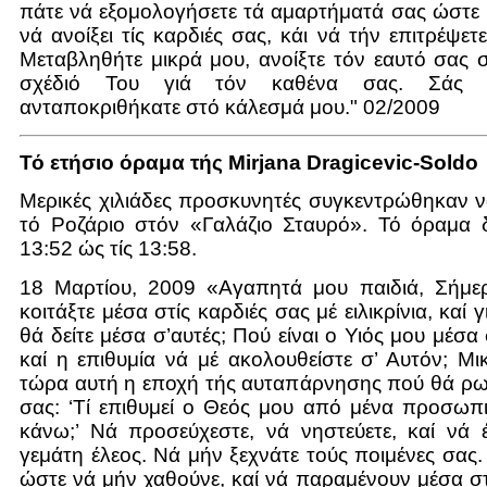
πάτε νά εξομολογήσετε τά αμαρτήματά σας ώστε 
νά ανοίξει τίς καρδιές σας, κάι νά τήν επιτρέψετ
Μεταβληθήτε μικρά μου, ανοίξτε τόν εαυτό σας 
σχέδιό Του γιά τόν καθένα σας. Σάς 
ανταποκριθήκατε στό κάλεσμά μου." 02/2009
Τό ετήσιο όραμα τής Mirjana Dragicevic-Soldo
Μερικές χιλιάδες προσκυνητές συγκεντρώθηκαν 
τό Ροζάριο στόν «Γαλάζιο Σταυρό». Τό όραμα δ
13:52 ώς τίς 13:58.
18 Μαρτίου, 2009 «Αγαπητά μου παιδιά, Σήμ
κοιτάξτε μέσα στίς καρδιές σας μέ ειλικρίνια, καί 
θά δείτε μέσα σ’αυτές; Πού είναι ο Υιός μου μέσα 
καί η επιθυμία νά μέ ακολουθείστε σ’ Αυτόν; Μικ
τώρα αυτή η εποχή τής αυταπάρνησης πού θά ρω
σας: ‘Τί επιθυμεί ο Θεός μου από μένα προσωπι
κάνω;’ Νά προσεύχεστε, νά νηστεύετε, καί νά 
γεμάτη έλεος. Νά μήν ξεχνάτε τούς ποιμένες σας
ώστε νά μήν χαθoύνε, καί νά παραμένουν μέσα σ