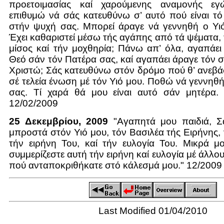
προετοιμασίας καί χαρούμενης αναμονής εγ
επιθυμώ νά σάς κατευθύνω σ’ αυτό πού είναι τό
στήν ψυχή σας. Μπορεί άραγε νά γεννηθή ο Υιό
Έχει καθαριστεί μέσω τής αγάπης από τά ψέματα, 
μίσος καί τήν μοχθηρία; Πάνω απ’ όλα, αγαπάε
Θεό σάν τόν Πατέρα σας, καί αγαπάει άραγε τόν 
Χριστώ; Σάς κατευθύνω στόν δρόμο πού θ’ ανεβά
σέ τελεία ένωση μέ τόν Υιό μου. Ποθώ νά γεννηθή
σας. Τί χαρά θά μου είναι αυτό σάν μητέρα. 
12/02/2009
25 Δεκεμβρίου, 2009
"Αγαπητά μου παιδιά, Σ
μπροστά στόν Υιό μου, τόν Βασιλέα τής Ειρήνης, 
τήν ειρήνη Του, καί τήν ευλογία Του. Μικρά μ
συμμερίζεστε αυτή τήν ειρήνη καί ευλογία μέ άλλο
πού ανταποκριθήκατε στό κάλεσμά μου." 12/2009
Last Modified 01/04/2010