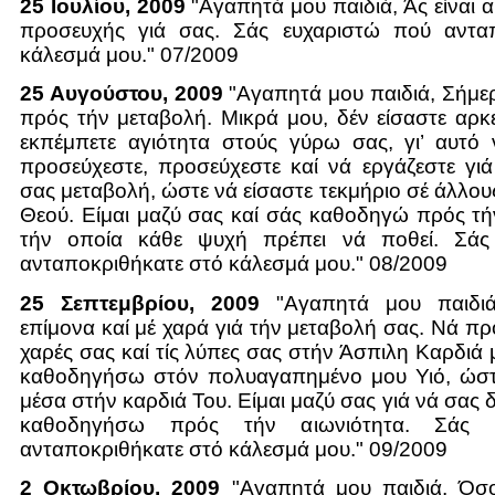
25 Ιουλίου, 2009
"Αγαπητά μου παιδιά, Άς είναι 
προσευχής γιά σας. Σάς ευχαριστώ πού αντα
κάλεσμά μου." 07/2009
25 Αυγούστου, 2009
"Αγαπητά μου παιδιά, Σήμε
πρός τήν μεταβολή. Μικρά μου, δέν είσαστε αρκετ
εκπέμπετε αγιότητα στούς γύρω σας, γι’ αυτό 
προσεύχεστε, προσεύχεστε καί νά εργάζεστε γι
σας μεταβολή, ώστε νά είσαστε τεκμήριο σέ άλλου
Θεού. Είμαι μαζύ σας καί σάς καθοδηγώ πρός τήν
τήν οποία κάθε ψυχή πρέπει νά ποθεί. Σάς
ανταποκριθήκατε στό κάλεσμά μου." 08/2009
25 Σεπτεμβρίου, 2009
"Αγαπητά μου παιδιά
επίμονα καί μέ χαρά γιά τήν μεταβολή σας. Νά πρ
χαρές σας καί τίς λύπες σας στήν Άσπιλη Καρδιά 
καθοδηγήσω στόν πολυαγαπημένο μου Υιό, ώστε
μέσα στήν καρδιά Του. Είμαι μαζύ σας γιά νά σας 
καθοδηγήσω πρός τήν αιωνιότητα. Σάς 
ανταποκριθήκατε στό κάλεσμά μου." 09/2009
2 Οκτωβρίου, 2009
"Αγαπητά μου παιδιά, Όσ